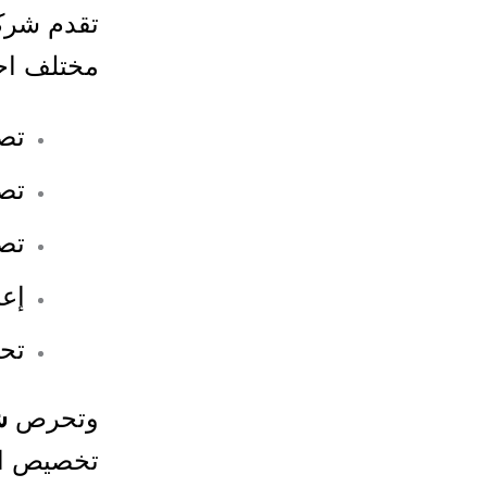
تقدم شركة
مختلف احت
تص
تصم
تصم
إعا
تحس
وتحرص
ش
تخصيص ال