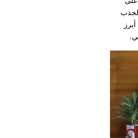
 على
 لجذب
أبرز
ي.