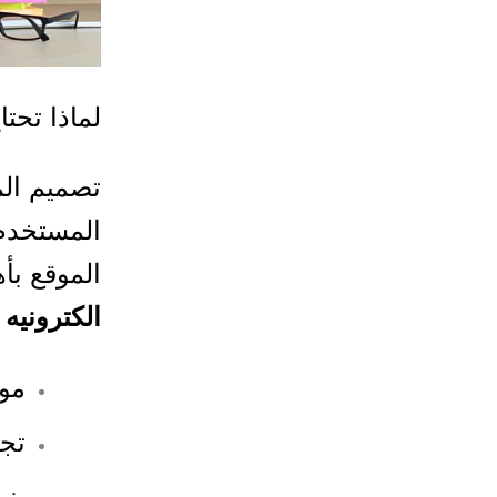
لماذا تحت
تصميم الم
المستخدم
الموقع بأ
الكترونيه
م
موق
تج
بني