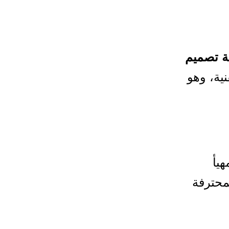
 تصميم
ية، وهو
هيأ
محترفة