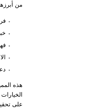
من أبرزها
فر
خبر
فهم
الا
دعم
هذه المم
الخيارات
على تحقيق