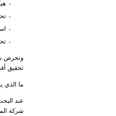
هي
تح
اس
تحس
وتحرص شرك
تحقيق أفضل
ما الذي ي
عند البح
شركة المج