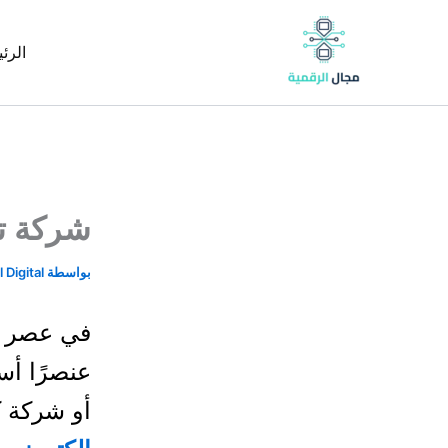
خطي
content
لى
الرئ
لمحتوى
شركة تص
بواسطة
 Digital
في عصر ال
عنصرًا أس
أو شركة ك