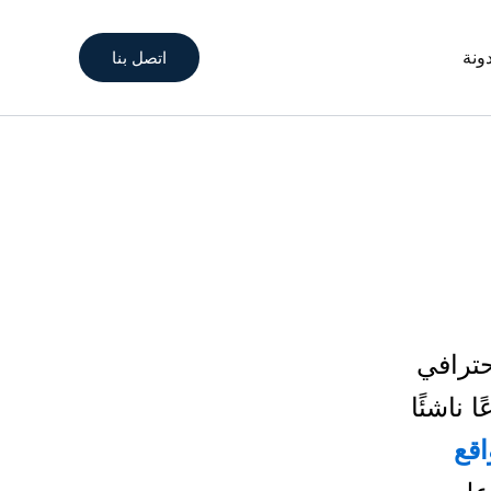
اتصل بنا
ونة
حترافي
 ناشئًا
قع