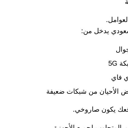
لعوامل.
سعودي يدخل من:
وال
ة 5G
ي فاي
ض الأحيان من شبكات ضعيفة
قعك يكون صاروخي.