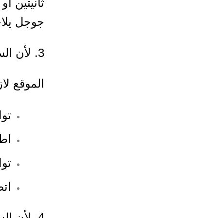
ثانيتين أ
جوجل يلاح
3. لأن السعوديين يحبون الوضوح
الموقع لا
توا
اط
تو
اتص
4. لأن السعوديين يبحثون محلياً