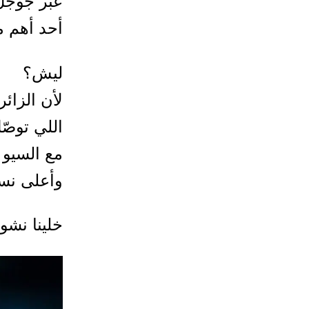
عبر جوجل
أحد أهم م
ليش؟
لأن الزائ
اللي توصّ
مع السيو 
وأعلى نس
خلينا نش