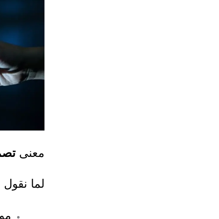
معنى
تصم
لما نقول 
موق