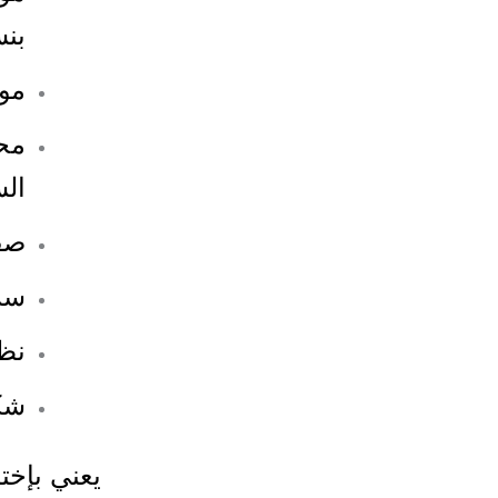
بنسب
مو
محت
الس
صفح
سرع
نظا
شك
يعني بإخ