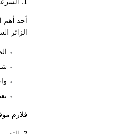
1. السرعة
أحد أهم ا
الزائر ال
الج
شبك
وا
بع
فلازم مو
2. التصميم المتجاوب لجميع الأجهزة