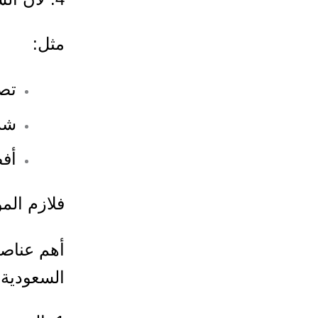
مثل:
تص
شر
أف
فلازم الم
أهم عناص
السعودية