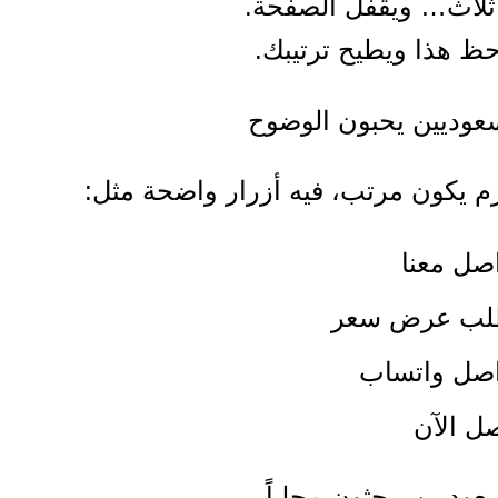
و ثلاث… ويقفل الصفحة.
ظ هذا ويطيح ترتيبك.
زم يكون مرتب، فيه أزرار واضحة مثل:
صل معنا
لب عرض سعر
اصل واتساب
ل الآن