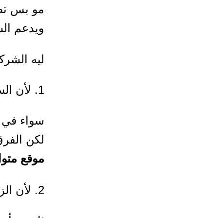
مو بس تص
ويدعم ال
ليه الشرك
1. لأن السوق السعودي منافسة قوية
سواء في ا
لكن الفرق
موقع متوا
2. لأن الزائر السعودي ما يصبر على موقع بطيء