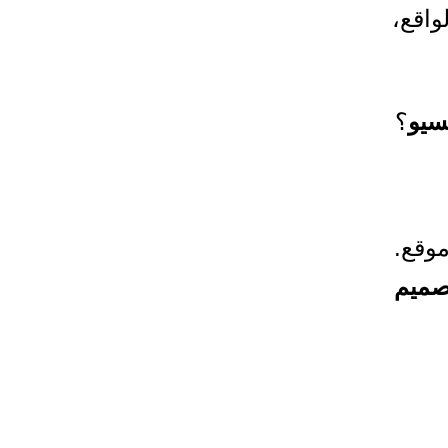
اقع،
سيو
؟
وقع.
صميم