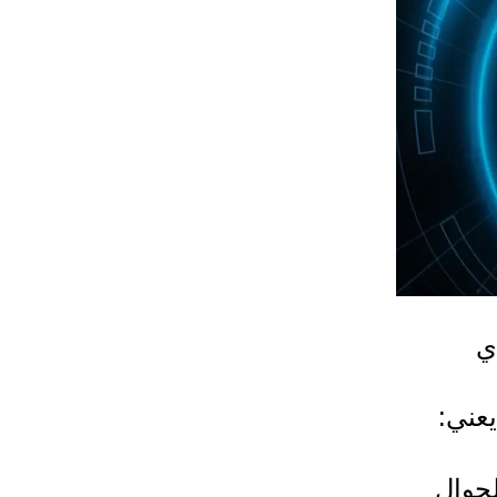
ي
عني:
لجوال