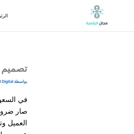
خطي
content
لى
الرئ
لمحتوى
تصميم م
بواسطة
 Digital
في السعود
صار ضرور
العميل وت