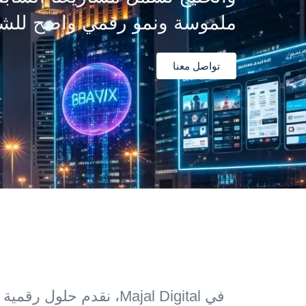
ملموسة ونمو رقمي واضح للش
تواصل معنا
في Majal Digital، نقدم حلول رقمية مبتكرة للشركات ونحوّل الأفكار إلى مشاريع رقمية احترافية، اكتشف